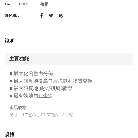
輪椅
CATEGORIES :
SHARE :
說明
主要功能
■ 最大化的壓力分佈
■ 最大限度地提高血液流動和物質交換
■ 最大限度地減少震動和衝擊
■ 最有効地防止坐瘡
產品規格
尺寸：17"(深)，19.5"(寬)，4"(高)
規格